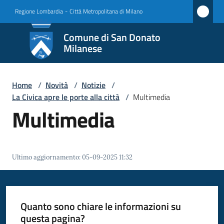
Vai al contenuto
Vai alla navigazione
Vai al footer
Regione Lombardia
-
Città Metropolitana di Milano
Comune
Comune di San Donato
di San
Milanese
Donato
Milanese
Home
/
Novità
/
Notizie
/
La Civica apre le porte alla città
/
Multimedia
Multimedia
Amministrazione
Novità
Ultimo aggiornamento
:
05-09-2025 11:32
Menu selezionato
Servizi
Quanto sono chiare le informazioni su
Vivere
questa pagina?
San