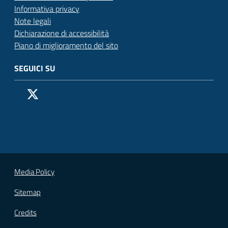
Informativa privacy
Note legali
Dichiarazione di accessibilità
Piano di miglioramento del sito
SEGUICI SU
Pagina Facebook del Comune di San Donato Milanese
Profilo X (ex Twitter) del Comune di San Donato Milanes
Canale YouTube del Comune di San Donato Milanese
Profilo Instagram del Comune di San Donato Milan
Contatto Whatsapp del Comune di San Donato 
Contatto Telegram del Comune di San Donato
Pagina LinkedIn del Comune di San Donato
Vai alla pagina
Media Policy
Sitemap
Credits