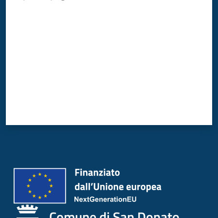
Donato
Valuta da 1 a 5 stelle
Milanese
Tutti
gli
argomenti
Seguici
su
Comune di San Donato