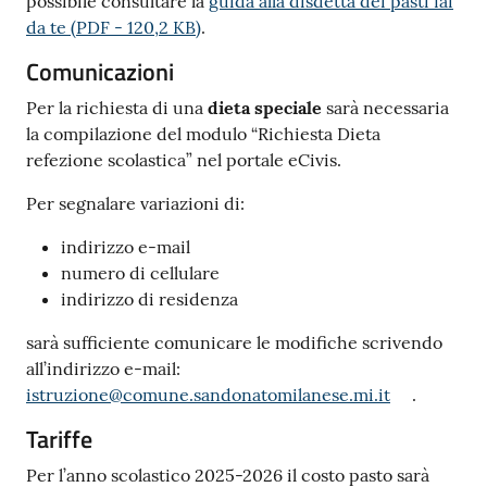
possibile consultare la
guida alla disdetta dei pasti fai
da te
(
PDF
-
120,2 KB
)
.
Comunicazioni
Per la richiesta di una
dieta speciale
sarà necessaria
la compilazione del modulo “Richiesta Dieta
refezione scolastica” nel portale eCivis.
Per segnalare variazioni di:
indirizzo e-mail
numero di cellulare
indirizzo di residenza
sarà sufficiente comunicare le modifiche scrivendo
all’indirizzo e-mail:
istruzione@comune.sandonatomilanese.mi.it
.
Tariffe
Per l’anno scolastico 2025-2026 il costo pasto sarà