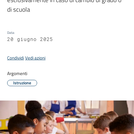
Donato
di scuola
Milanese
Data
:
20 giugno 2025
Tutti
gli
Condividi
Vedi azioni
argomenti
Argomenti
Istruzione
Seguici
su