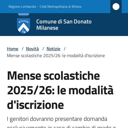
Vai al contenuto
Vai alla navigazione
Vai al footer
Regione Lombardia
-
Città Metropolitana di Milano
Comune
Comune di San Donato
di San
Milanese
Donato
Milanese
Home
/
Novità
/
Notizie
/
Mense scolastiche 2025/26: le modalità d'iscrizione
Mense scolastiche
Amministrazione
Salta al contenuto
2025/26: le modalità
Novità
Menu selezionato
d'iscrizione
Servizi
Vivere
I genitori dovranno presentare domanda 
San
esclusivamente in caso di cambio di grado o 