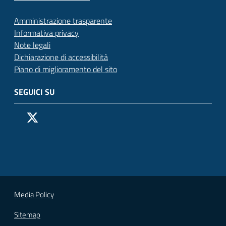
Amministrazione trasparente
Informativa privacy
Note legali
Dichiarazione di accessibilità
Piano di miglioramento del sito
SEGUICI SU
Pagina Facebook del Comune di San Donato Milanese
Profilo X (ex Twitter) del Comune di San Donato Milanes
Canale YouTube del Comune di San Donato Milanese
Profilo Instagram del Comune di San Donato Milan
Contatto Whatsapp del Comune di San Donato 
Contatto Telegram del Comune di San Donato
Pagina LinkedIn del Comune di San Donato
Vai alla pagina
Media Policy
Sitemap