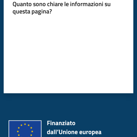
Quanto sono chiare le informazioni su
Donato
questa pagina?
Milanese
Valuta da 1 a 5 stelle
Tutti
gli
argomenti
Seguici
su