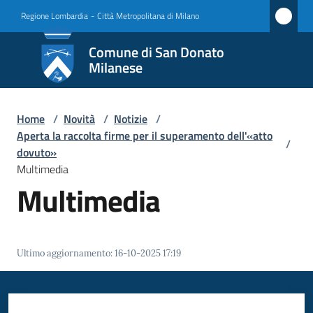
Vai al contenuto
Vai alla navigazione
Vai al footer
Regione Lombardia
-
Città Metropolitana di Milano
Comune
Comune di San Donato
di San
Milanese
Donato
Milanese
Home
/
Novità
/
Notizie
/
Aperta la raccolta firme per il superamento dell'«atto
/
dovuto»
Multimedia
Amministrazione
Multimedia
Novità
Menu selezionato
Servizi
Ultimo aggiornamento
:
16-10-2025 17:19
Vivere
San