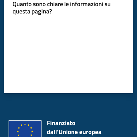
Quanto sono chiare le informazioni su
Donato
questa pagina?
Milanese
Valuta da 1 a 5 stelle
Tutti
gli
argomenti
Seguici
su