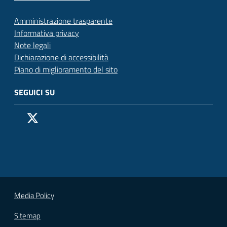
Amministrazione trasparente
Informativa privacy
Note legali
Dichiarazione di accessibilità
Piano di miglioramento del sito
SEGUICI SU
Pagina Facebook del Comune di San Donato Milanese
Profilo X (ex Twitter) del Comune di San Donato Milanes
Canale YouTube del Comune di San Donato Milanese
Profilo Instagram del Comune di San Donato Milan
Contatto Whatsapp del Comune di San Donato 
Contatto Telegram del Comune di San Donato
Pagina LinkedIn del Comune di San Donato
Vai alla pagina
Media Policy
Sitemap