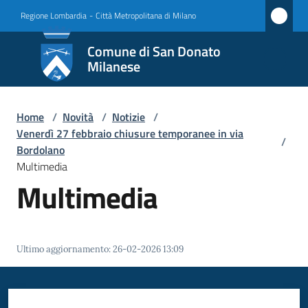
Vai al contenuto
Vai alla navigazione
Vai al footer
Regione Lombardia
-
Città Metropolitana di Milano
Comune
Comune di San Donato
di San
Milanese
Donato
Milanese
Home
/
Novità
/
Notizie
/
Venerdì 27 febbraio chiusure temporanee in via
/
Bordolano
Multimedia
Amministrazione
Multimedia
Novità
Menu selezionato
Servizi
Ultimo aggiornamento
:
26-02-2026 13:09
Vivere
San