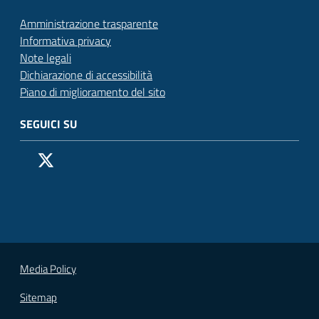
Amministrazione trasparente
Informativa privacy
Note legali
Dichiarazione di accessibilità
Piano di miglioramento del sito
SEGUICI SU
Pagina Facebook del Comune di San Donato Milanese
Profilo X (ex Twitter) del Comune di San Donato Milanes
Canale YouTube del Comune di San Donato Milanese
Profilo Instagram del Comune di San Donato Milan
Contatto Whatsapp del Comune di San Donato 
Contatto Telegram del Comune di San Donato
Pagina LinkedIn del Comune di San Donato
Vai alla pagina
Media Policy
Sitemap