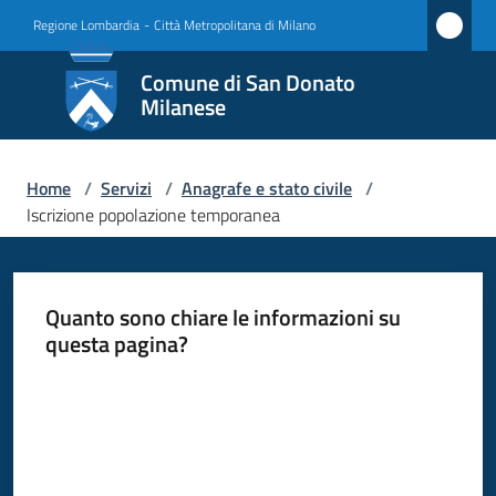
Vai al contenuto
Vai alla navigazione
Vai al footer
Regione Lombardia
-
Città Metropolitana di Milano
Comune
Comune di San Donato
di San
Milanese
Donato
Milanese
Home
/
Servizi
/
Anagrafe e stato civile
/
Iscrizione popolazione temporanea
Amministrazione
Quanto sono chiare le informazioni su
Novità
questa pagina?
Valuta da 1 a 5 stelle
Servizi
Menu selezionato
Vivere
San