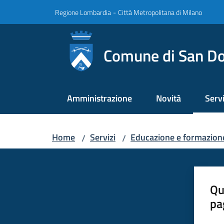
Vai al contenuto
Vai alla navigazione
Vai al footer
Regione Lombardia
-
Città Metropolitana di Milano
Comune di San Do
Amministrazione
Novità
Servi
Menu
Home
Servizi
Educazione e formazion
/
/
Qu
pa
Valut