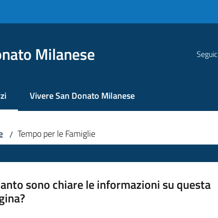
nato Milanese
Seguic
zi
Vivere San Donato Milanese
 selezionato
e
Tempo per le Famiglie
/
anto sono chiare le informazioni su questa
gina?
a da 1 a 5 stelle