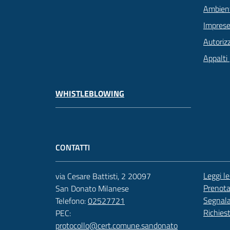
Ambien
Imprese
Autoriz
Appalti 
WHISTLEBLOWING
CONTATTI
Leggi l
via Cesare Battisti, 2 20097
Prenot
San Donato Milanese
Segnala
Telefono:
02527721
Richies
PEC:
protocollo@cert.comune.sandonato