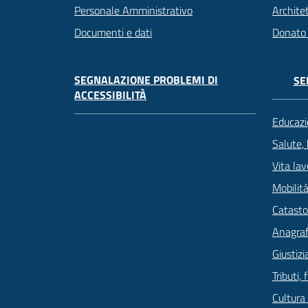
Archite
Personale Amministrativo
Donato
Documenti e dati
SEGNALAZIONE PROBLEMI DI
SE
ACCESSIBILITÀ
Educazi
Salute,
Vita lav
Mobilità
Catasto
Anagrafe
Giustizi
Tributi,
Cultura