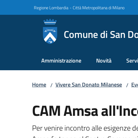
Vai al contenuto
Vai alla navigazione
Vai al footer
Regione Lombardia
-
Città Metropolitana di Milano
Comune di San Do
Amministrazione
Novità
Servi
Home
Vivere San Donato Milanese
Ev
/
/
Salta al contenuto
CAM Amsa all'Inc
Per venire incontro alle esigenze de