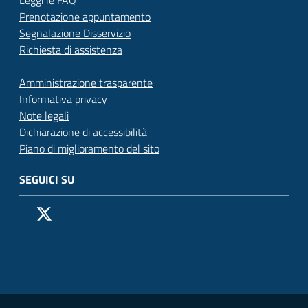
Prenotazione appuntamento
Segnalazione Disservizio
Richiesta di assistenza
Amministrazione trasparente
Informativa privacy
Note legali
Dichiarazione di accessibilità
Piano di miglioramento del sito
SEGUICI SU
Pagina Facebook del Comune di San Donato Milanese
Profilo X (ex Twitter) del Comune di San Donato Milanes
Canale YouTube del Comune di San Donato Milanese
Profilo Instagram del Comune di San Donato Milan
Contatto Whatsapp del Comune di San Donato 
Contatto Telegram del Comune di San Donato
Pagina LinkedIn del Comune di San Donato
Vai alla pagina