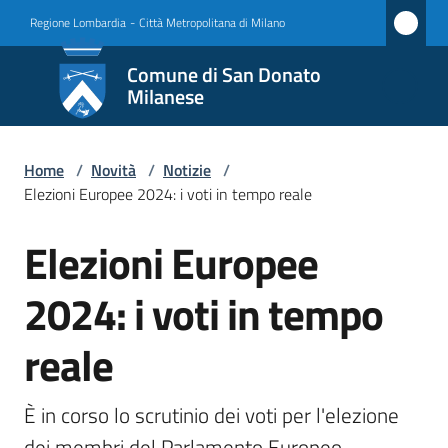
Vai al contenuto
Vai alla navigazione
Vai al footer
Regione Lombardia
-
Città Metropolitana di Milano
Comune
Comune di San Donato
di San
Milanese
Donato
Milanese
Home
/
Novità
/
Notizie
/
Elezioni Europee 2024: i voti in tempo reale
Elezioni Europee
Amministrazione
Salta al contenuto
2024: i voti in tempo
Novità
Menu selezionato
reale
Servizi
Vivere
È in corso lo scrutinio dei voti per l'elezione 
San
dei membri del Parlamento Europeo 