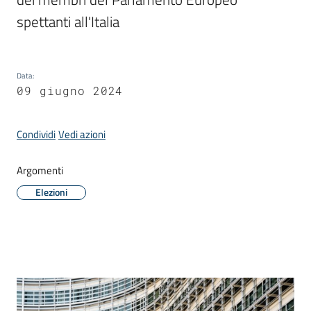
Donato
spettanti all'Italia
Milanese
Data
:
09 giugno 2024
Tutti
gli
Condividi
Vedi azioni
argomenti
Argomenti
Elezioni
Seguici
su
Contenuto